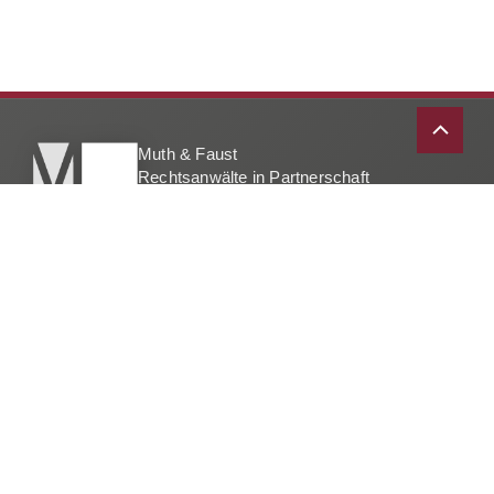
Nach
Muth & Faust
oben
Rechtsanwälte in Partnerschaft
scrolle
Weißenburger Str. 28
63739 Aschaffenburg
info@muth-faust.de
Tel 06021 / 625690
Fax 06021 / 6256960
Datenschutz
Impressum